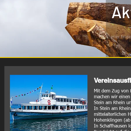
Ak
Hier find
Vereinsausf
Mit dem Zug von B
machen wir einen 
Stein am Rhein un
In Stein am Rhein
mittelalterlichen
Hohenklingen (ab 
In Schaffhausen l