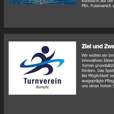
Rundsicht auf die
Min. Fussmarsch 
L
Ziel und Zw
Wir wollen ein br
innovativen Ideen
Turnen grundsätzli
fördern. Das Spie
Bei Möglichkeit n
ausgeprägte Pfleg
uns einen hohen S
L